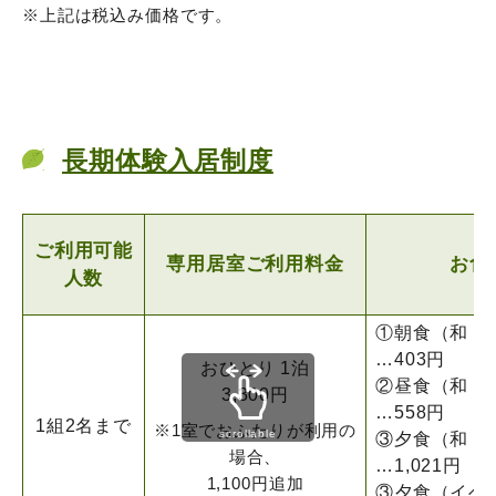
※上記は税込み価格です。
長期体験入居制度
ご利用可能
専用居室
ご利用料金
お食
人数
①朝食（和・洋
…403円
おひとり 1泊
②昼食（和・洋
3,300円
…558円
1組2名まで
※1室でおふたりが利用の
scrollable
③夕食（和・洋
場合、
…1,021円
1,100円追加
③夕食（イベ