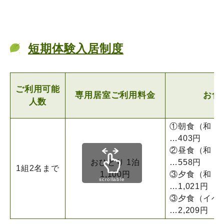
短期体験入居制度
ご利用可能
専用居室
ご利用料金
お食
人数
①朝食（和・洋
…403円
②昼食（和・洋
おひとり 1泊
…558円
1組2名まで
1,100円
③夕食（和・洋
scrollable
…1,021円
③夕食（イベ
…2,209円